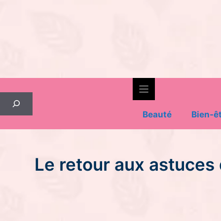
Skip
to
content
Rechercher
Beauté
Bien-ê
Le retour aux astuces 