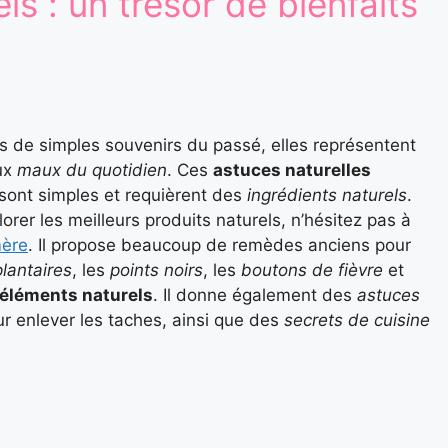
s : un trésor de bienfaits
s de simples souvenirs du passé, elles représentent
ux
maux du quotidien
. Ces
astuces naturelles
sont simples et requièrent des
ingrédients naturels
.
orer les meilleurs produits naturels, n’hésitez pas à
mère
. Il propose beaucoup de remèdes anciens pour
lantaires
, les
points noirs
, les
boutons de fièvre
et
éléments naturels
. Il donne également des
astuces
r enlever les taches, ainsi que des
secrets de cuisine