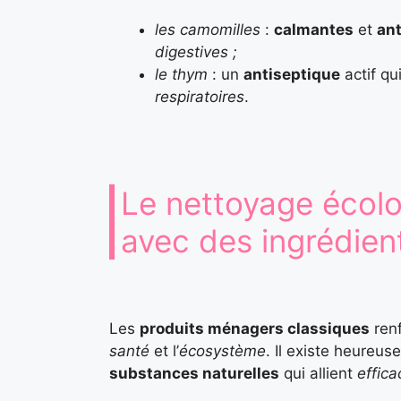
les camomilles
:
calmantes
et
ant
digestives ;
le thym
: un
antiseptique
actif qu
respiratoires
.
Le nettoyage écolo
avec des ingrédien
Les
produits ménagers classiques
ren
santé
et l’
écosystème
. Il existe heureu
substances naturelles
qui allient
effica