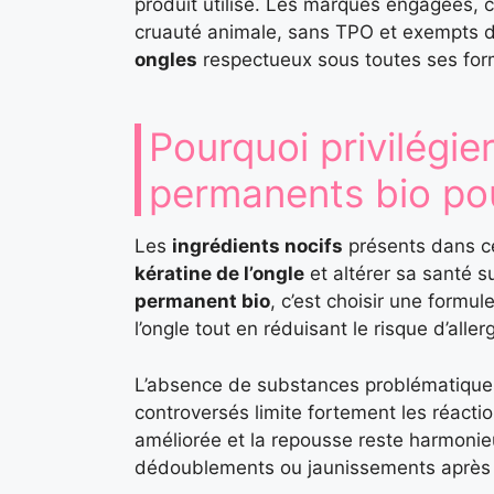
produit utilisé. Les marques engagées
cruauté animale, sans TPO et exempts de
ongles
respectueux sous toutes ses form
Pourquoi privilégier
permanents bio pou
Les
ingrédients nocifs
présents dans cer
kératine de l’ongle
et altérer sa santé s
permanent bio
, c’est choisir une formu
l’ongle tout en réduisant le risque d’aller
L’absence de substances problématiques
controversés limite fortement les réacti
améliorée et la repousse reste harmonie
dédoublements ou jaunissements après r