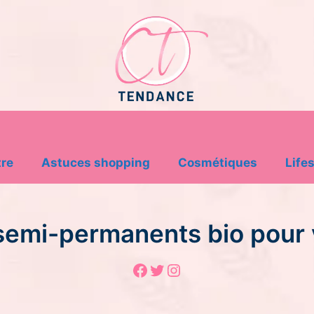
tre
Astuces shopping
Cosmétiques
Lifes
 semi-permanents bio pour 
Facebook
Twitter
Instagram