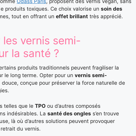
, comme
Ôdass Paris
, proposent des vernis vegan, sans
 produits toxiques. Ce choix valorise un
soin des
es, tout en offrant un
effet brillant
très apprécié.
 les vernis semi-
r la santé ?
tains produits traditionnels peuvent fragiliser la
ur le long terme. Opter pour un
vernis semi-
le douce, conçue pour préserver la force naturelle de
gies.
 telles que le
TPO
ou d’autres composés
ons indésirables. La
santé des ongles
s’en trouve
use, là où d’autres solutions peuvent provoquer
etrait du vernis.