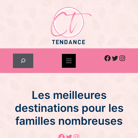
Skip
to
content
Facebook
Twitter
Inst
Rechercher
Les meilleures
destinations pour les
familles nombreuses
Facebook
Twitter
Instagram