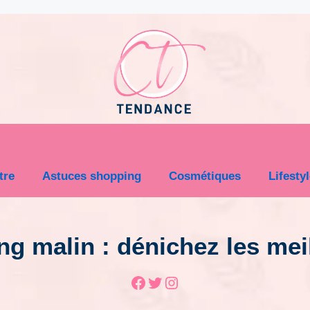
tre
Astuces shopping
Cosmétiques
Lifesty
g malin : dénichez les meil
Facebook
Twitter
Instagram