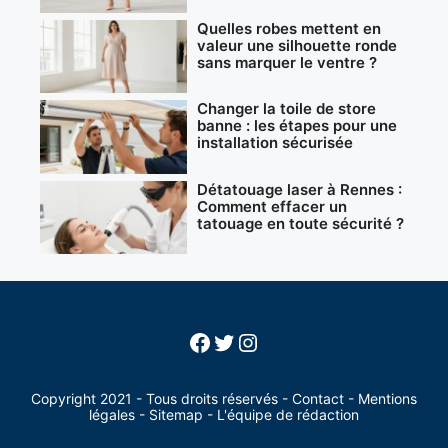
Quelles robes mettent en
valeur une silhouette ronde
sans marquer le ventre ?
Changer la toile de store
banne : les étapes pour une
installation sécurisée
Détatouage laser à Rennes :
Comment effacer un
tatouage en toute sécurité ?
Facebook
Twitter
Instagram
Copyright 2021 - Tous droits réservés -
Contact
-
Mentions
légales
-
Sitemap
-
L'équipe de rédaction