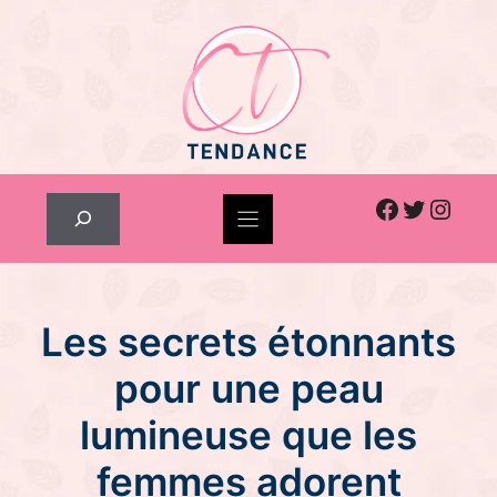
Skip
to
content
Facebook
Twitter
Inst
Rechercher
Les secrets étonnants
pour une peau
lumineuse que les
femmes adorent