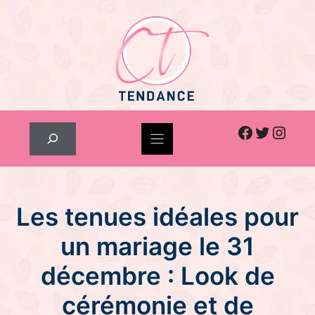
Skip
to
content
Facebook
Twitter
Inst
Rechercher
Les tenues idéales pour
un mariage le 31
décembre : Look de
cérémonie et de