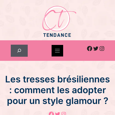
Skip
to
content
Facebook
Twitter
Inst
Rechercher
Les tresses brésiliennes
: comment les adopter
pour un style glamour ?
Facebook
Twitter
Instagram