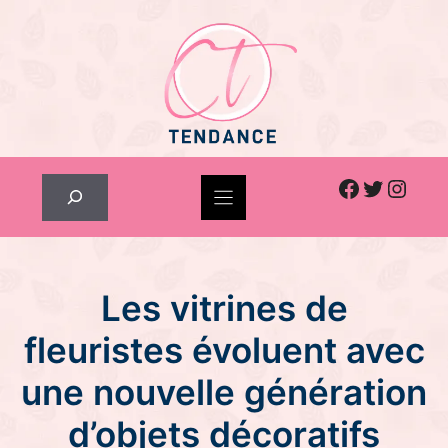
Skip
to
content
Facebook
Twitter
Inst
Rechercher
Les vitrines de
fleuristes évoluent avec
une nouvelle génération
d’objets décoratifs