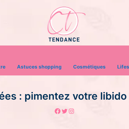
tre
Astuces shopping
Cosmétiques
Lifes
ées : pimentez votre libid
Facebook
Twitter
Instagram