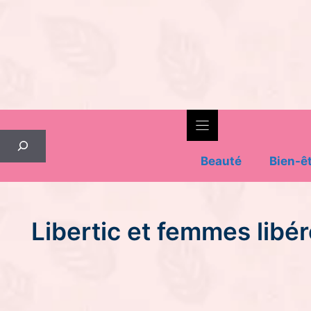
Skip
to
content
Rechercher
Beauté
Bien-ê
Libertic et femmes libér