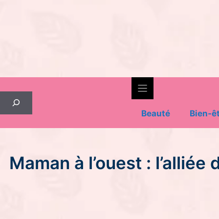
Skip
to
content
Rechercher
Beauté
Bien-ê
Maman à l’ouest : l’alli