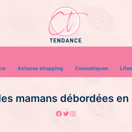
tre
Astuces shopping
Cosmétiques
Lifes
ée des mamans débordées en 
Facebook
Twitter
Instagram