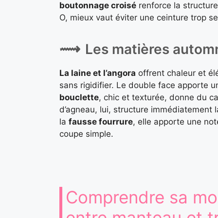
boutonnage croisé
renforce la structur
O, mieux vaut éviter une ceinture trop ser
Les matières automn
La laine et l’angora
offrent chaleur et é
sans rigidifier. Le double face apporte u
bouclette
, chic et texturée, donne du 
d’agneau, lui, structure immédiatement 
la
fausse fourrure
, elle apporte une not
coupe simple.
Comprendre sa mor
entre manteau et t