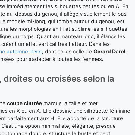
e immédiatement les silhouettes petites ou en A. En
te au-dessus du genou, il allège visuellement le bas
t. Le modèle mi-long, qui tombe autour du genou, est
ture les morphologies en H et sublime les silhouettes
igne du corps. Quant au manteau long, il élance les
éant un effet vertical très flatteur. Dans les
me automne-hiver
, dont celles celle de
Gerard Darel
,
ensées pour s’adapter à toutes les femmes.
 droites ou croisées selon la
Une
coupe cintrée
marque la taille et met
ies en X ou en A. Elle dessine une silhouette féminine
ient parfaitement aux H. Elle apporte de la structure
. C’est une option minimaliste, élégante, presque
boutonnage double, structure le buste et peut