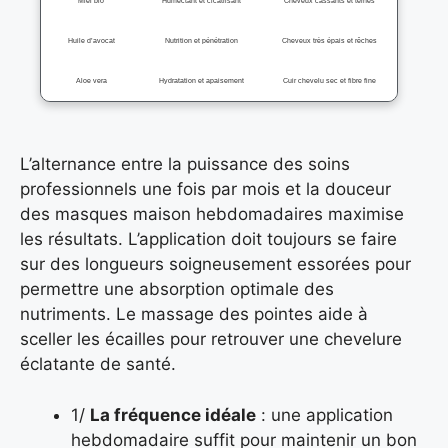
Miel bio
Humectant et cicatrisant
Cheveux cassants et ternes
Huile d’avocat
Nutrition et pénétration
Cheveux très épais et rêches
Aloe vera
Hydratation et apaisement
Cuir chevelu sec et fibre fine
L’alternance entre la puissance des soins
professionnels une fois par mois et la douceur
des masques maison hebdomadaires maximise
les résultats. L’application doit toujours se faire
sur des longueurs soigneusement essorées pour
permettre une absorption optimale des
nutriments. Le massage des pointes aide à
sceller les écailles pour retrouver une chevelure
éclatante de santé.
1/
La fréquence idéale
: une application
hebdomadaire suffit pour maintenir un bon