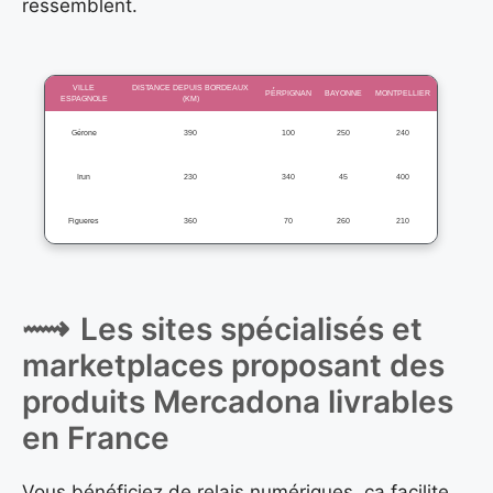
ressemblent.
VILLE
DISTANCE DEPUIS BORDEAUX
PÉRPIGNAN
BAYONNE
MONTPELLIER
ESPAGNOLE
(KM)
Gérone
390
100
250
240
Irun
230
340
45
400
Figueres
360
70
260
210
Les sites spécialisés et
marketplaces proposant des
produits Mercadona livrables
en France
Vous bénéficiez de relais numériques, ça facilite