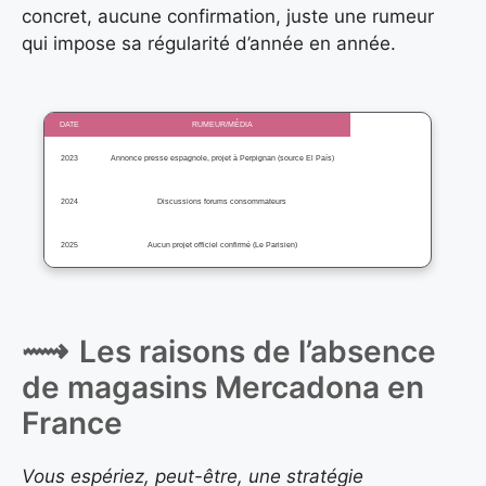
concret, aucune confirmation, juste une rumeur
qui impose sa régularité d’année en année.
DATE
RUMEUR/MÉDIA
2023
Annonce presse espagnole, projet à Perpignan (source El País)
2024
Discussions forums consommateurs
2025
Aucun projet officiel confirmé (Le Parisien)
Les raisons de l’absence
de magasins Mercadona en
France
Vous espériez, peut-être, une stratégie