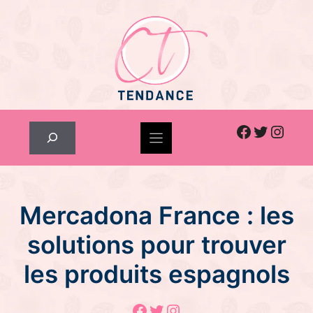
Skip
to
content
Facebook
Twitter
Inst
Rechercher
Mercadona France : les
solutions pour trouver
les produits espagnols
Facebook
Twitter
Instagram