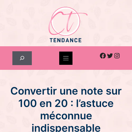
Skip
to
content
Facebook
Twitter
Inst
Rechercher
Convertir une note sur
100 en 20 : l’astuce
méconnue
indispensable