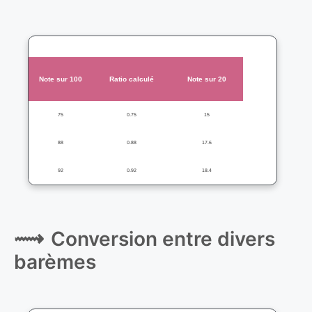
Note sur 100
Ratio calculé
Note sur 20
75
0.75
15
88
0.88
17.6
92
0.92
18.4
Conversion entre divers
barèmes