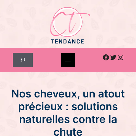
Skip
to
content
Facebook
Twitter
Inst
Rechercher
Nos cheveux, un atout
précieux : solutions
naturelles contre la
chute