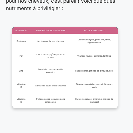
pour nos cheveux, c’est pareil ! Voici quelques
nutriments à privilégier :
NUTRIMENT
SUPERPOUVOIR CAPILLAIRE
OÙ LES TROUVER ?
Viandes maigres, poissons, œufs,
Protéines
Les briques de nos cheveux
légumineuses
Transporte l’oxygène jusqu’aux
Fer
Viandes rouges, épinards, lentilles
racines
Booste la croissance et la
Zinc
Fruits de mer, graines de citrouille, noix
réparation
Vitamine
Céréales complètes, avocat, légumes
Stimule la pousse des cheveux
B
verts
Vitamine
Protège contre les agressions
Huiles végétales, amandes, graines de
E
extérieures
tournesol