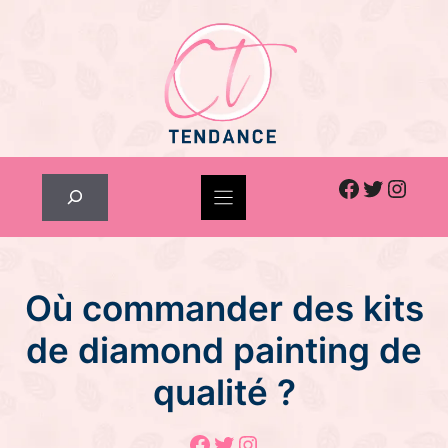
Skip
to
content
Facebook
Twitter
Inst
Rechercher
Où commander des kits
de diamond painting de
qualité ?
Facebook
Twitter
Instagram