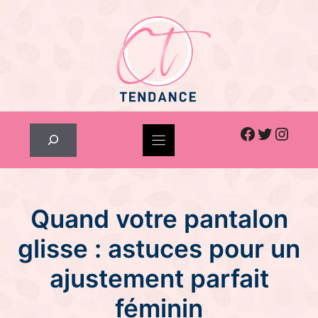
Skip
to
content
Facebook
Twitter
Inst
Rechercher
Quand votre pantalon
glisse : astuces pour un
ajustement parfait
féminin