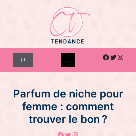
Skip
to
content
Facebook
Twitter
Inst
Rechercher
Parfum de niche pour
femme : comment
trouver le bon ?
Facebook
Twitter
Instagram