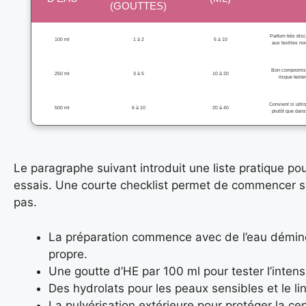
(GOUTTES)
Parfum très disc
100 ml
1 à 2
5 à 10
aux textiles no
Bon compromis 
250 ml
3 à 5
10 à 20
risque teste
Convient si utili
500 ml
6 à 10
20 à 40
plutôt que dans
Le paragraphe suivant introduit une liste pratique po
essais. Une courte checklist permet de commencer s
pas.
La préparation commence avec de l’eau démin
propre.
Une goutte d’HE par 100 ml pour tester l’intens
Des hydrolats pour les peaux sensibles et le l
La pulvérisation extérieure pour protéger la cen