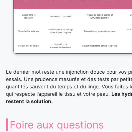
Verser dans le
Risque de dépôts taches et
Un
Pratique si compatible
réservoir
annulation garantie
Contrôle précis du dosage
Tous 
Spray textile extérieur
Préparation et temps de séchage
sécurité pour l’appareil
Formulé pour
U
Produit prêt à l’emploi
Coût et ingrédients parfois lessiviels
compatibilité pratique
Le dernier mot reste une injonction douce pour vos p
essais. Une prudence mesurée et des tests par petit
quantités sauvent du temps et du linge. Vous faites l
qui respecte l’appareil le tissu et votre peau.
Les hyd
restent la solution.
Foire aux questions