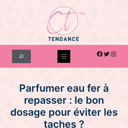
Skip
to
content
Facebook
Twitter
Inst
Rechercher
Parfumer eau fer à
repasser : le bon
dosage pour éviter les
taches ?