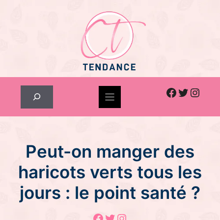
Skip
to
content
Facebook
Twitter
Inst
Rechercher
Peut-on manger des
haricots verts tous les
jours : le point santé ?
Facebook
Twitter
Instagram