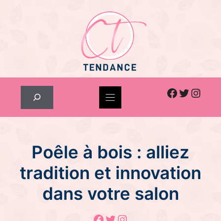
Skip
to
content
Facebook
Twitter
Inst
Rechercher
Poêle à bois : alliez
tradition et innovation
dans votre salon
Facebook
Twitter
Instagram