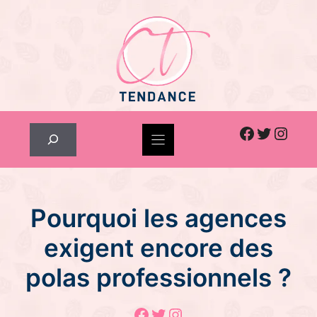
Skip
to
content
Facebook
Twitter
Inst
Rechercher
Pourquoi les agences
exigent encore des
polas professionnels ?
Facebook
Twitter
Instagram