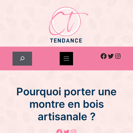
Skip
to
content
Facebook
Twitter
Inst
Rechercher
Pourquoi porter une
montre en bois
artisanale ?
Facebook
Twitter
Instagram