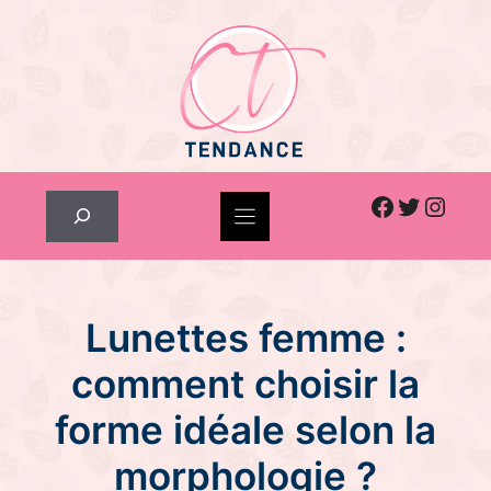
Skip
to
content
Facebook
Twitter
Inst
Rechercher
Lunettes femme :
comment choisir la
forme idéale selon la
morphologie ?