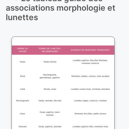
associations morphologie et
lunettes
FORME DU
FORME DE LUNETTES
EXEMPLE DE MONTURES TENDANCES
VISAGE
RECOMMANDÉE
Lunettes papillon, Ray-Ban Wayfarer,
Ovale
Toutes formes
montures oversize
Rectangulaire,
Rond
Montures carrées, cat-eye, style aviateur
géométrique, papillon
Carré
Ronde, ovale
Lunettes ovales fines, montures arrondies
Rectangulaire
Haute, arrondie, décorée
Lunettes larges, oversize, colorées
Ovale, papillon, demi-
Cœur
Montures discrètes, petite cat-eye
monture
Diamant
Ovale, papillon, arrondie
Lunettes papillon rétro, montures fines