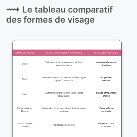
Le tableau comparatif
des formes de visage
FORME DE VISAGE
CARACTÉRISTIQUES PRINCIPALES
MOTS-CLÉS ASSOCIÉS
Traits équilibrés, menton arrondi, front
Visage ovale femme,
Ovale
légèrement large
équilibre
Pommettes joufflues, menton arrondi, largeur
Visage rond,
Rond
égale à la hauteur
douceur
Mâchoire prononcée, front large, lignes
Visage carré, lignes
Carré
anguleuses
droites
Rectangulaire /
Visage plus long, mâchoire et front de largeur
Visage allongé,
Allongé
similaire
verticalité
Cœur / Triangle
Visage en cœur,
Front large, menton fin
inversé
contraste