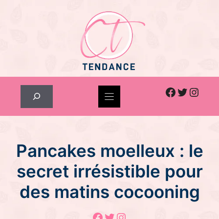
Skip
to
content
Facebook
Twitter
Inst
Rechercher
Pancakes moelleux : le
secret irrésistible pour
des matins cocooning
Facebook
Twitter
Instagram