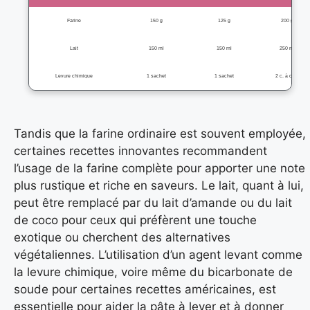
Farine
150 g
125 g
200 g
Lait
150 ml
150 ml
250 ml
Levure chimique
1 sachet
1 sachet
2 c. à café
Tandis que la farine ordinaire est souvent employée,
certaines recettes innovantes recommandent
l’usage de la farine complète pour apporter une note
plus rustique et riche en saveurs. Le lait, quant à lui,
peut être remplacé par du lait d’amande ou du lait
de coco pour ceux qui préfèrent une touche
exotique ou cherchent des alternatives
végétaliennes. L’utilisation d’un agent levant comme
la levure chimique, voire même du bicarbonate de
soude pour certaines recettes américaines, est
essentielle pour aider la pâte à lever et à donner