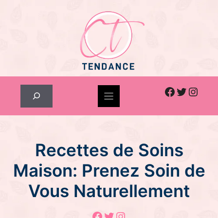
Skip
to
content
Facebook
Twitter
Inst
Rechercher
Recettes de Soins
Maison: Prenez Soin de
Vous Naturellement
Facebook
Twitter
Instagram