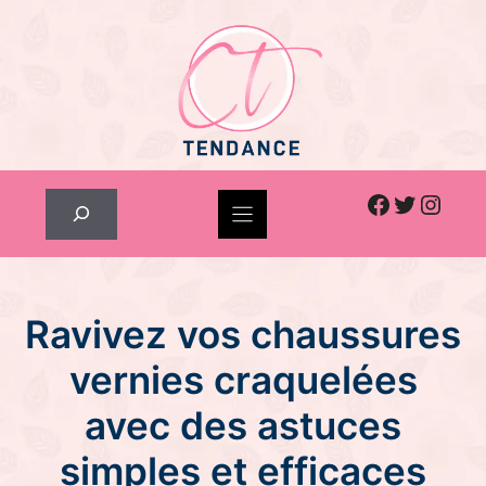
Skip
to
content
Facebook
Twitter
Inst
Rechercher
Ravivez vos chaussures
vernies craquelées
avec des astuces
simples et efficaces