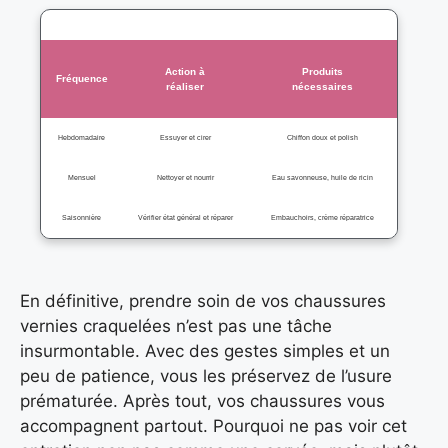
Action à
Produits
Fréquence
réaliser
nécessaires
Hebdomadaire
Essuyer et cirer
Chiffon doux et polish
Mensuel
Nettoyer et nourrir
Eau savonneuse, huile de ricin
Saisonnière
Vérifier état général et réparer
Embauchoirs, crème réparatrice
En définitive, prendre soin de vos chaussures
vernies craquelées n’est pas une tâche
insurmontable. Avec des gestes simples et un
peu de patience, vous les préservez de l’usure
prématurée. Après tout, vos chaussures vous
accompagnent partout. Pourquoi ne pas voir cet