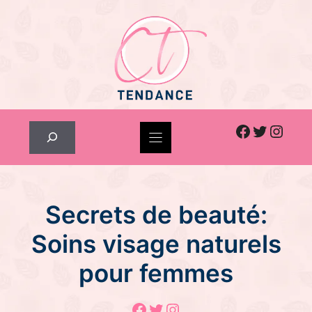
Skip
to
content
Facebook
Twitter
Inst
Rechercher
Secrets de beauté:
Soins visage naturels
pour femmes
Facebook
Twitter
Instagram