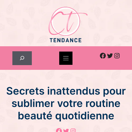
Skip
to
content
Facebook
Twitter
Inst
Rechercher
Secrets inattendus pour
sublimer votre routine
beauté quotidienne
Facebook
Twitter
Instagram