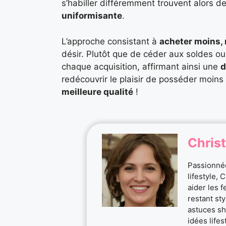
s’habiller différemment trouvent alors des
uniformisante
.
L’approche consistant à
acheter moins,
désir. Plutôt que de céder aux soldes ou
chaque acquisition, affirmant ainsi une
d
redécouvrir le plaisir de posséder moins 
meilleure qualité
!
Christ
Passionnée
lifestyle, 
aider les 
restant st
astuces sh
idées life