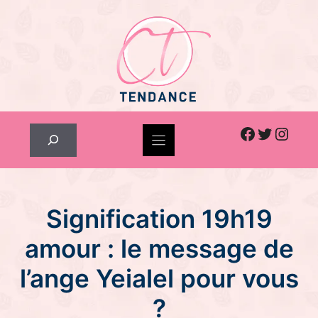
Skip
to
content
Facebook
Twitter
Inst
Rechercher
Signification 19h19
amour : le message de
l’ange Yeialel pour vous
?