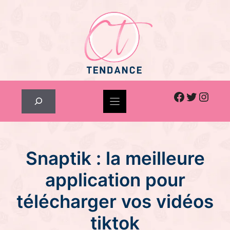
Skip
to
content
Facebook
Twitter
Inst
Rechercher
Snaptik : la meilleure
application pour
télécharger vos vidéos
tiktok