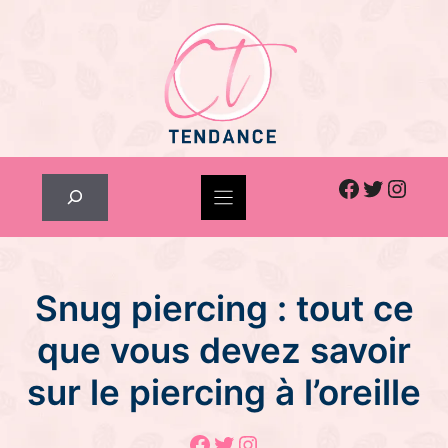
Skip
to
content
Facebook
Twitter
Inst
Rechercher
Snug piercing : tout ce
que vous devez savoir
sur le piercing à l’oreille
Facebook
Twitter
Instagram