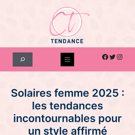
Skip
to
content
Facebook
Twitter
Inst
Rechercher
Solaires femme 2025 :
les tendances
incontournables pour
un style affirmé