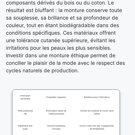
composants dérivés du bois ou du coton. Le
résultat est bluffant : la monture conserve toute
sa souplesse, sa brillance et sa profondeur de
couleur, tout en étant biodégradable dans des
conditions spécifiques. Ces matériaux offrent
une tolérance cutanée supérieure, évitant les
irritations pour les peaux les plus sensibles.
Investir dans une monture éthique permet de
concilier le plaisir de la mode avec le respect des
cycles naturels de production.
Innovation
Propriétés majeures
Bénéfice pour l’utilisatrice
technique
Filtre polarisant
Élimination totale de
Confort de conduite et vision sans
HD
l’éblouissement
reflets
Traitement anti-
Couche hydrophile
Vision claire lors des changements
buée
invisible
de température