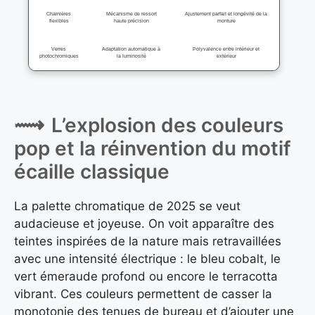
Charnières
Mécanisme de ressort
Ajustement parfait et longévité de la
flexibles
haute précision
monture
Verres
Adaptation automatique à
Polyvalence entre intérieur et
photochromiques
la luminosité
extérieur
L’explosion des couleurs
pop et la réinvention du motif
écaille classique
La palette chromatique de 2025 se veut
audacieuse et joyeuse. On voit apparaître des
teintes inspirées de la nature mais retravaillées
avec une intensité électrique : le bleu cobalt, le
vert émeraude profond ou encore le terracotta
vibrant. Ces couleurs permettent de casser la
monotonie des tenues de bureau et d’ajouter une