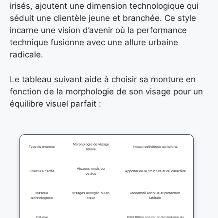
irisés, ajoutent une dimension technologique qui
séduit une clientèle jeune et branchée. Ce style
incarne une vision d’avenir où la performance
technique fusionne avec une allure urbaine
radicale.
Le tableau suivant aide à choisir sa monture en
fonction de la morphologie de son visage pour un
équilibre visuel parfait :
Morphologie de visage
Type de monture
Impact esthétique recherché
idéale
Visages ronds ou
Oversize carrée
Apporter de la structure et du caractère
ovales
Masque
Visages allongés ou en
Modernité absolue et protection
technologique
cœur
latérale
Cat-eye
Effet lifting naturel et dynamisme du