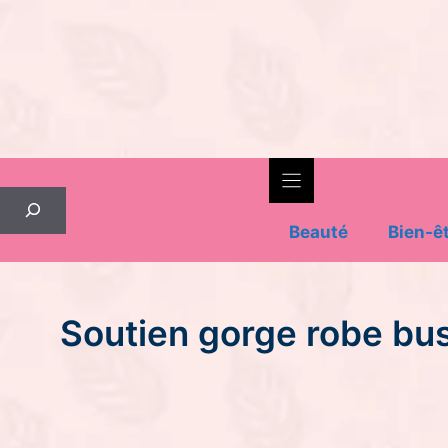
Skip
to
content
Rechercher
Beauté
Bien-ê
Soutien gorge robe bus