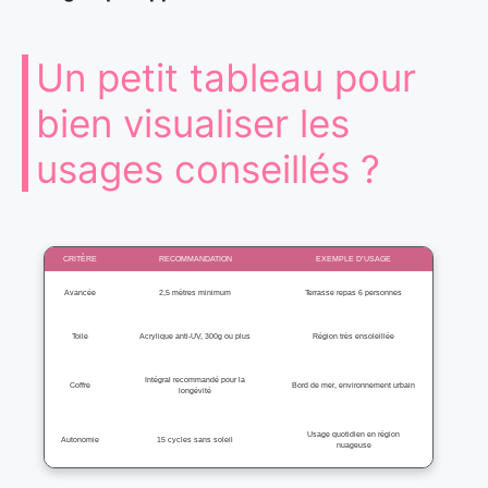
Un petit tableau pour
bien visualiser les
usages conseillés ?
CRITÈRE
RECOMMANDATION
EXEMPLE D’USAGE
Avancée
2,5 mètres minimum
Terrasse repas 6 personnes
Toile
Acrylique anti-UV, 300g ou plus
Région très ensoleillée
Intégral recommandé pour la
Coffre
Bord de mer, environnement urbain
longévité
Usage quotidien en région
Autonomie
15 cycles sans soleil
nuageuse