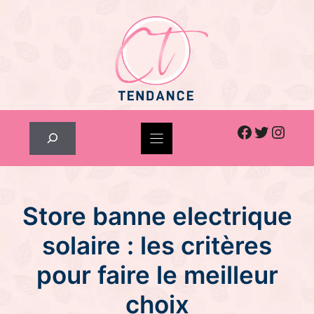
Skip
to
content
Facebook
Twitter
Inst
Rechercher
Store banne electrique
solaire : les critères
pour faire le meilleur
choix