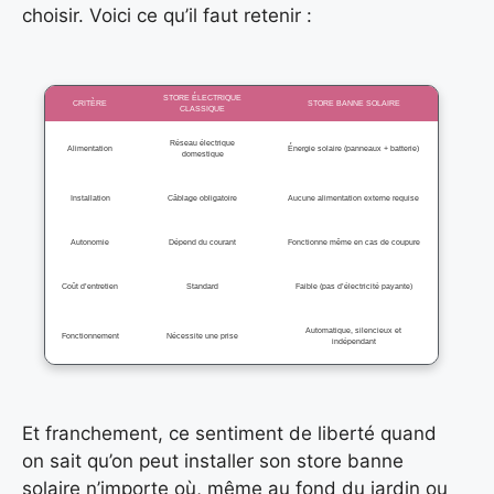
choisir. Voici ce qu’il faut retenir :
STORE ÉLECTRIQUE
CRITÈRE
STORE BANNE SOLAIRE
CLASSIQUE
Réseau électrique
Alimentation
Énergie solaire (panneaux + batterie)
domestique
Installation
Câblage obligatoire
Aucune alimentation externe requise
Autonomie
Dépend du courant
Fonctionne même en cas de coupure
Coût d’entretien
Standard
Faible (pas d’électricité payante)
Automatique, silencieux et
Fonctionnement
Nécessite une prise
indépendant
Et franchement, ce sentiment de liberté quand
on sait qu’on peut installer son store banne
solaire n’importe où, même au fond du jardin ou