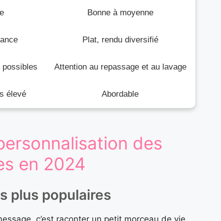
e
Bonne à moyenne
gance
Plat, rendu diversifié
 possibles
Attention au repassage et au lavage
s élevé
Abordable
ersonnalisation des
es en 2024
s plus populaires
essage, c’est raconter un petit morceau de vie,