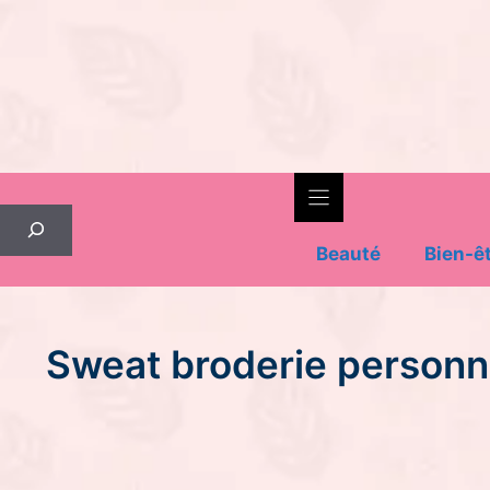
Skip
to
content
Rechercher
Beauté
Bien-ê
Sweat broderie personna