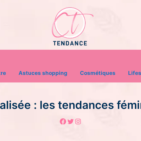
tre
Astuces shopping
Cosmétiques
Lifes
lisée : les tendances fém
Facebook
Twitter
Instagram