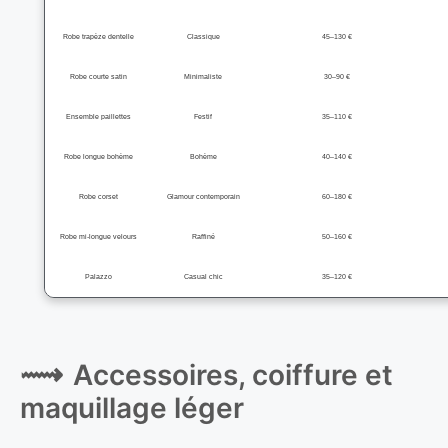
Robe trapèze dentelle
Classique
45–130 €
Robe courte satin
Minimaliste
30–90 €
Ensemble paillettes
Festif
35–110 €
Robe longue bohème
Bohème
40–140 €
Robe corset
Glamour contemporain
60–180 €
Robe mi-longue velours
Raffiné
50–160 €
Palazzo
Casual chic
35–120 €
Accessoires, coiffure et
maquillage léger