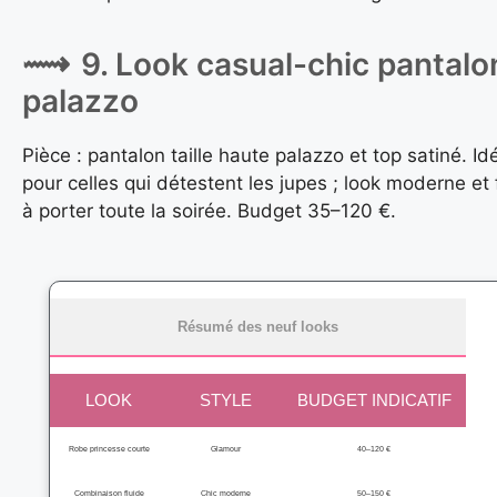
9. Look casual-chic pantalo
palazzo
Pièce : pantalon taille haute palazzo et top satiné. Id
pour celles qui détestent les jupes ; look moderne et 
à porter toute la soirée. Budget 35–120 €.
Résumé des neuf looks
LOOK
STYLE
BUDGET INDICATIF
Robe princesse courte
Glamour
40–120 €
Combinaison fluide
Chic moderne
50–150 €