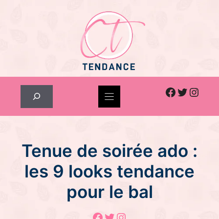
Skip
to
content
Facebook
Twitter
Inst
Rechercher
Tenue de soirée ado :
les 9 looks tendance
pour le bal
Facebook
Twitter
Instagram