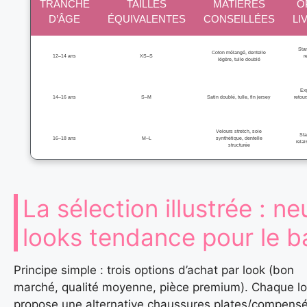
TRANCHE
TAILLES
MATIÈRES
O
D’ÂGE
ÉQUIVALENTES
CONSEILLÉES
LI
Sta
Coton mélangé, dentelle
12–14 ans
XS–S
r
légère, tulle doublé
Ex
14–16 ans
S–M
Satin doublé, tulle, fin jersey
retour
Velours stretch, soie
Sta
16–18 ans
M–L
synthétique, dentelle
relai
structurée
La sélection illustrée : ne
looks tendance pour le b
Principe simple : trois options d’achat par look (bon
marché, qualité moyenne, pièce premium). Chaque l
propose une alternative chaussures plates/compensé