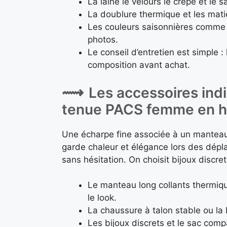
La laine le velours le crêpe et le s
La doublure thermique et les matiè
Les couleurs saisonnières comme b
photos.
Le conseil d’entretien est simple : l
composition avant achat.
Les accessoires ind
tenue PACS femme en h
Une écharpe fine associée à un manteau l
garde chaleur et élégance lors des dépl
sans hésitation. On choisit bijoux discre
Le manteau long collants thermiq
le look.
La chaussure à talon stable ou la 
Les bijoux discrets et le sac com