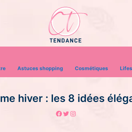
tre
Astuces shopping
Cosmétiques
Lifes
e hiver : les 8 idées élég
Facebook
Twitter
Instagram