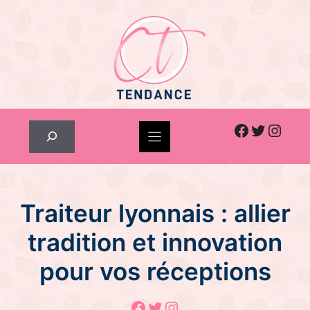
Skip
to
content
Facebook
Twitter
Inst
Rechercher
Traiteur lyonnais : allier
tradition et innovation
pour vos réceptions
Facebook
Twitter
Instagram