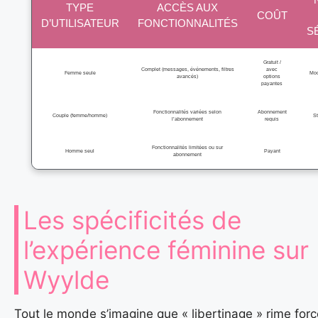
TYPE
ACCÈS AUX
COÛT
D’UTILISATEUR
FONCTIONNALITÉS
S
Gratuit /
Complet (messages, événements, filtres
avec
Femme seule
Mod
avancés)
options
payantes
Fonctionnalités variées selon
Abonnement
Couple (femme/homme)
S
l’abonnement
requis
Fonctionnalités limitées ou sur
Homme seul
Payant
abonnement
Les spécificités de
l’expérience féminine sur
Wyylde
Tout le monde s’imagine que « libertinage » rime for