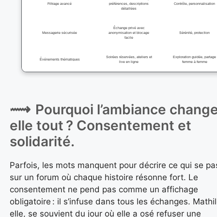
Filtrage avancé
préférences, descriptions
Contrôle, personnalisation
détaillées
Échange privé avec
Messagerie sécurisée
anonymisation et blocage
Sérénité, protection
facile
Soirées réservées, ateliers et
Exploration guidée, partage
Événements thématiques
live en ligne
femme à femme
Pourquoi l’ambiance change
elle tout ? Consentement et
solidarité.
Parfois, les mots manquent pour décrire ce qui se p
sur un forum où chaque histoire résonne fort. Le
consentement ne pend pas comme un affichage
obligatoire : il s’infuse dans tous les échanges. Mathi
elle, se souvient du jour où elle a osé refuser une