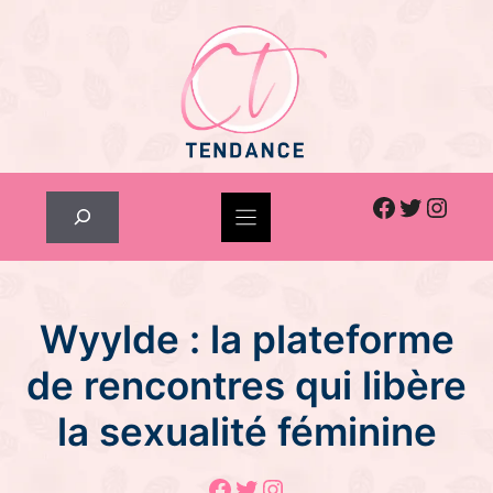
Skip
to
content
Facebook
Twitter
Inst
Rechercher
Wyylde : la plateforme
de rencontres qui libère
la sexualité féminine
Facebook
Twitter
Instagram