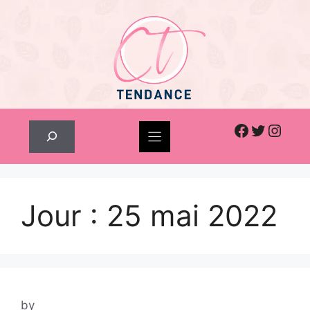
Skip
to
content
Facebook
Twitter
Inst
Rechercher
Jour :
25 mai 2022
by