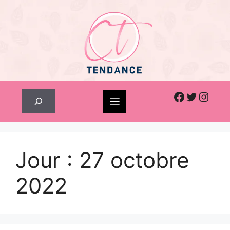
Skip
to
content
Facebook
Twitter
Inst
Rechercher
Jour :
27 octobre
2022