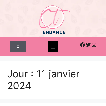
Skip
to
content
Facebook
Twitter
Inst
Rechercher
Jour :
11 janvier
2024