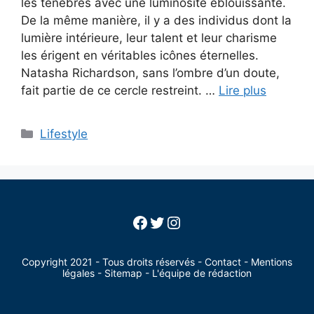
les ténèbres avec une luminosité éblouissante.
De la même manière, il y a des individus dont la
lumière intérieure, leur talent et leur charisme
les érigent en véritables icônes éternelles.
Natasha Richardson, sans l’ombre d’un doute,
fait partie de ce cercle restreint. …
Lire plus
Categories
Lifestyle
Facebook
Twitter
Instagram
Copyright 2021 - Tous droits réservés -
Contact
-
Mentions
légales
-
Sitemap
-
L'équipe de rédaction