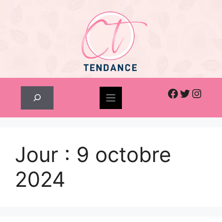
Skip
to
content
Facebook
Twitter
Inst
Rechercher
Jour :
9 octobre
2024