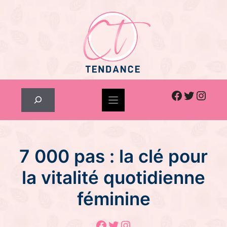
Skip
to
content
Facebook
Twitter
Inst
Rechercher
7 000 pas : la clé pour
la vitalité quotidienne
féminine
Facebook
Twitter
Instagram