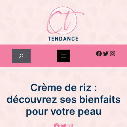
Skip
to
content
Facebook
Twitter
Inst
Rechercher
Crème de riz :
découvrez ses bienfaits
pour votre peau
Facebook
Twitter
Instagram