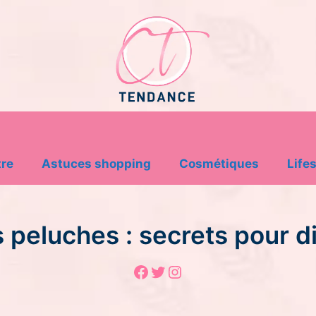
tre
Astuces shopping
Cosmétiques
Lifes
 peluches : secrets pour d
Facebook
Twitter
Instagram