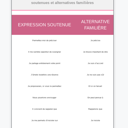
soutenues et alternatives familières
ALTERNATIVE
EXPRESSION SOUTENUE
FAMILIÈRE
Permettez-moi de préciser
Je précise
Il me semble opportun de souligner
Je trouve important de dire
Je partage entièrement votre point
Je suis d’accord
J’émets toutefois une réserve
Je ne suis pas sûr
Je proposerais, si vous le permettez
Et si on faisait
Nous pourrions envisager
On peut pensar à
Il convient de rappeler que
Rappelons que
Je me permets d’insister sur
Je insiste