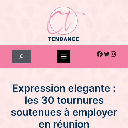
Skip
to
content
Facebook
Twitter
Inst
Rechercher
Expression elegante :
les 30 tournures
soutenues à employer
en réunion