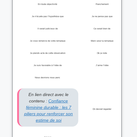
En toute objectivité
Franchement
Je n’écarte pas l’hypothèse que
Je ne pense pas que
Il serait judicieux de
Ce serait bien de
Je vous remercie de votre remarque
Merci pour la remarque
Je prends acte de cette observation
Ok je note
Je suis favorable à l’idée de
J’aime l’idée
Nous devrions nous penc
En lien direct avec le
contenu :
Confiance
féminine durable : les 7
On devrait regarder
piliers pour renforcer son
estime de soi