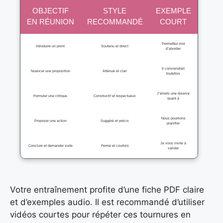
OBJECTIF
STYLE
EXEMPLE
EN RÉUNION
RECOMMANDÉ
COURT
Permettez-moi
Introduire un point
Soutenu et direct
d’aborder
Il conviendrait
Nuancer une proposition
Atténué et clair
toutefois
J’émets une réserve
Formuler une critique
Constructif et respectueux
quant à
Nous pourrions
Proposer une action
Suggéré et précis
planifier
Je vous invite à
Conclure et demander suite
Fermé et courtois
valider
Votre entraînement profite d’une fiche PDF claire
et d’exemples audio. Il est recommandé d’utiliser
vidéos courtes pour répéter ces tournures en