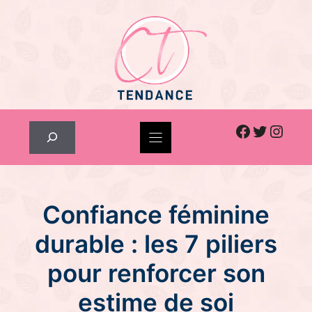
Skip
to
content
Facebook
Twitter
Inst
Rechercher
Confiance féminine
durable : les 7 piliers
pour renforcer son
estime de soi